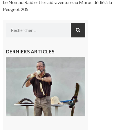
Le Nomad Raid est le raid-aventure au Maroc dédié à la
Peugeot 205.
DERNIERS ARTICLES
Aurignac :
Flûtes
ancestrales
et
observation
céleste au
Musée de
l’Aurignacien
pour un
voyage hors
du temps
10 août 2026