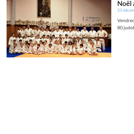
Noël 
23 déce
Vendredi
80 judok