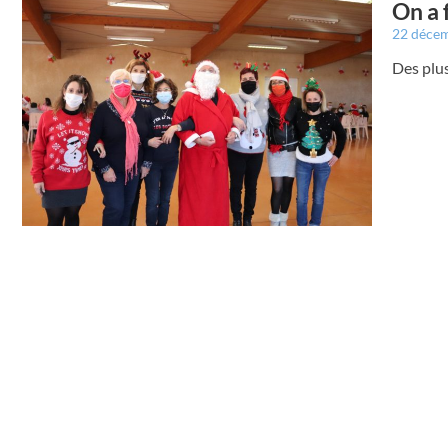
On a 
22 déce
Des plus