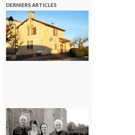
DERNIERS ARTICLES
Franquevielle
: La fête au
village !
7 août 2026
Rieux-
Volvestre
« Canaletto »
en concert !
7 août 2026