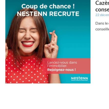
Cazèr
conse
22 déce
Dans le
conseill