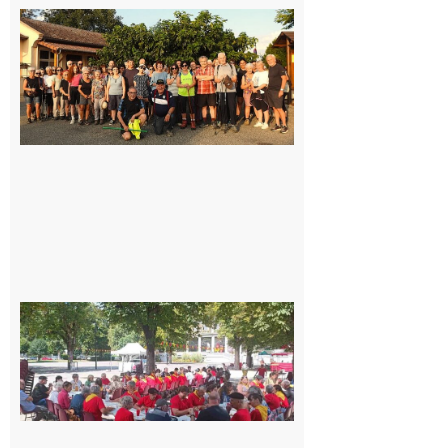
Saint-
Araille :
la
dernière
rando à
la
fraîche
de la
saison
était à
Cazac
8 août
2026
Hesta
Gascona
de
Luchon
c’est la
fête de
tous !
Dès le