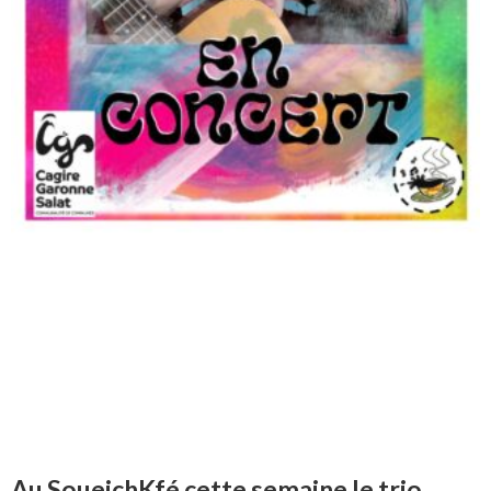
Au SoueichKfé cette semaine le trio