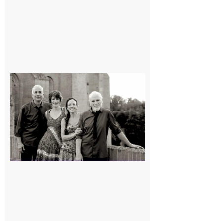
Rieux-
Volvestre
« Canaletto »
en concert !
7 août 2026