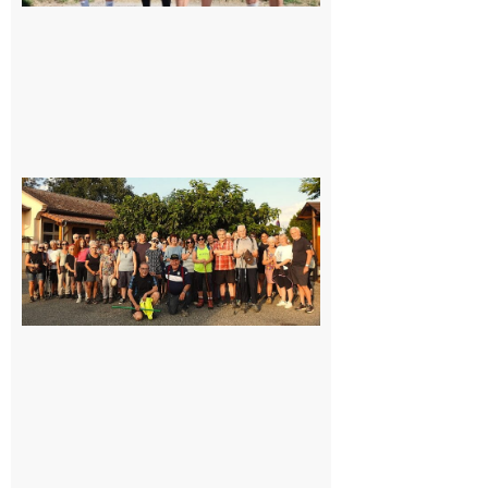
Saint-
Araille :
la
dernière
rando à
la
fraîche
de la
saison
était à
Cazac
8 août
2026