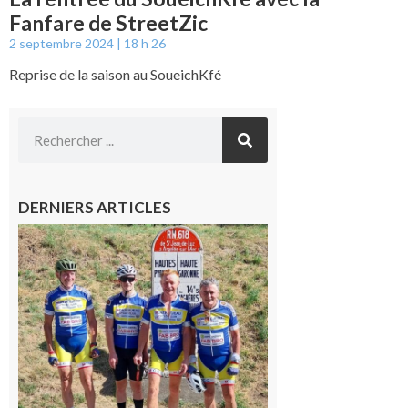
Fanfare de StreetZic
2 septembre 2024
18 h 26
Reprise de la saison au SoueichKfé
DERNIERS ARTICLES
Montréjeau
: Les sorties
du
Montréjeau
cyclo club
8 août 2026