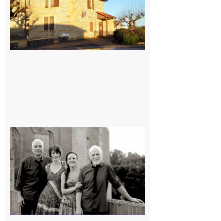
Rieux-
Volvestre
« Canaletto »
en concert !
7 août 2026