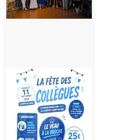
rythme
de la
Saint-
Laurent
10 août
2026
Saint-
Gaudens:
Fête des
Collègues
à la
rentrée !
10 août
2026