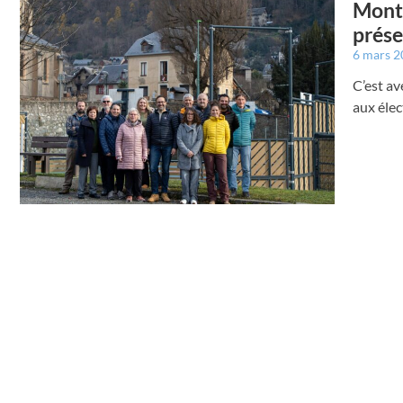
Monta
prése
6 mars 
C’est a
aux élec