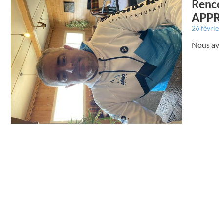
Renco
APP
26 févri
Nous av