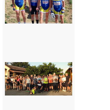
Saint-
Araille :
la
dernière
rando à
la
fraîche
de la
saison
était à