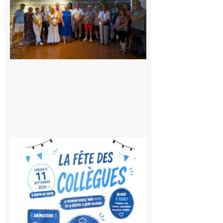
: quatre
jours de
fête au
rythme
de la
Saint-
Laurent
10 août
2026
Saint-
Gaudens:
Fête des
Collègues
à la
rentrée !
10 août
2026