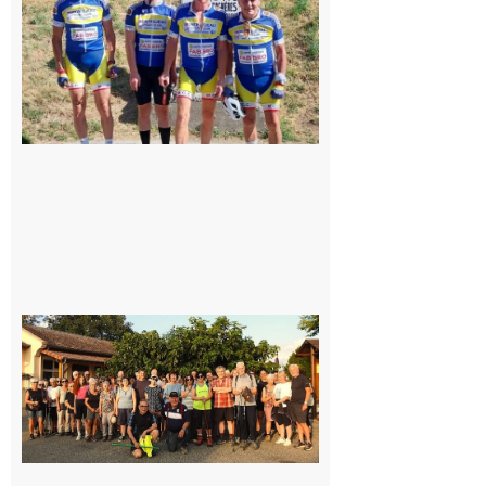
cyclo club
8 août 2026
Saint-
Araille :
la
dernière
rando à
la
fraîche
de la