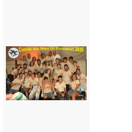
Même pas
peur, avec
la Maison
de la
Famille
itinérante
7 août 2026
Le
Fousseret :
la Fête de
la Saint-
Pierre est
terminée,
les Vikings
sont
rentrés
chez eux
6 août 2026