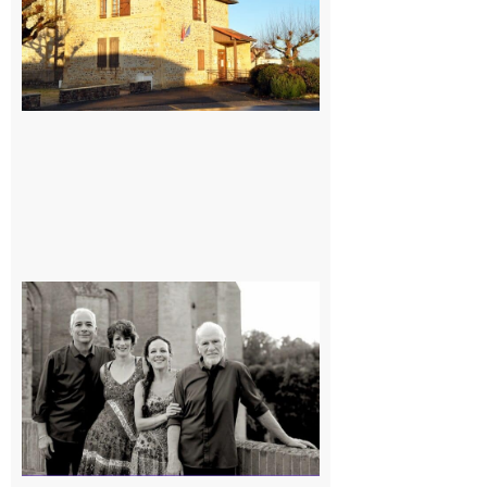
Rieux-
Volvestre
« Canaletto »
en concert !
7 août 2026