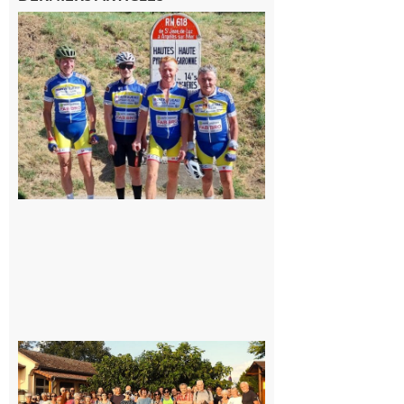
Montréjeau
: Les sorties
du
Montréjeau
cyclo club
8 août 2026
Saint-
Araille :
la
dernière