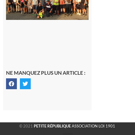
rando à
la
fraîche
de la
saison
était à
Cazac
8 août
2026
NE MANQUEZ PLUS UN ARTICLE :
© 2021
PETITE RÉPUBLIQUE
ASSOCIATION LOI 1901