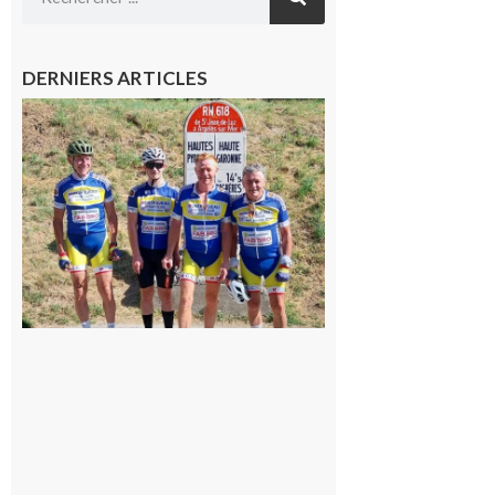
DERNIERS ARTICLES
Montréjeau
: Les sorties
du
Montréjeau
cyclo club
8 août 2026