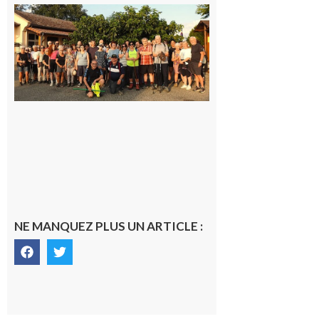
Saint-
Araille :
la
dernière
rando à
la
fraîche
de la
saison
était à
Cazac
8 août
2026
NE MANQUEZ PLUS UN ARTICLE :