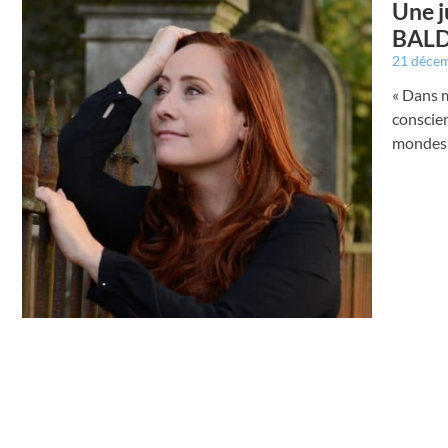
Une j
BALDA
21 déce
« Dans m
conscien
mondes, 