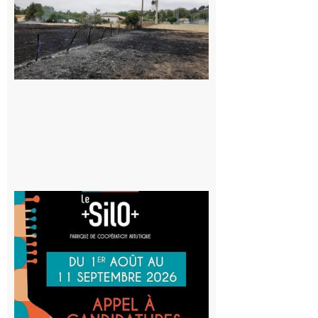
Volvestre : la
commune
appelle à la
vigilance face
au risque
d’incendie
8 août 2026
Aurignac
: La
Cafetière
participe
au projet
Musiques
actuelles
et Tiers-
lieux,