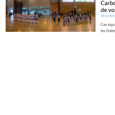
Carbo
de vo
18 juille
Ces équ
les Ital