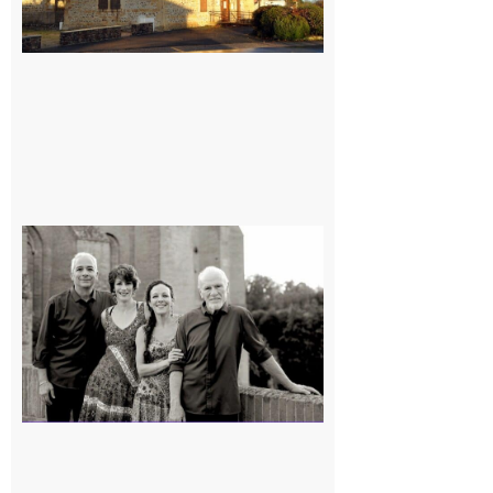
Rieux-
Volvestre
« Canaletto »
en concert !
7 août 2026