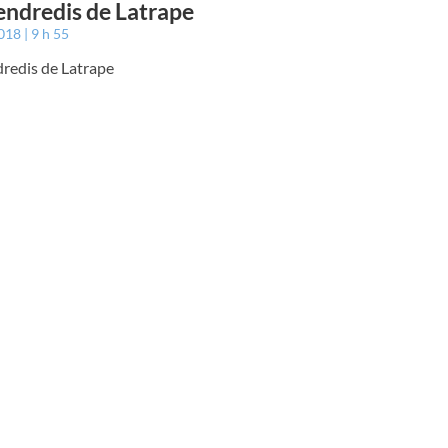
endredis de Latrape
2018
9 h 55
dredis de Latrape