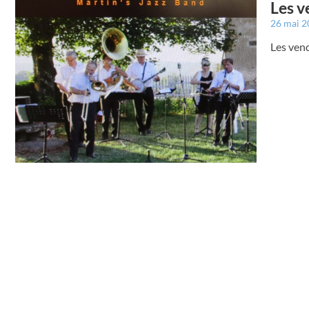
Les v
26 mai 
Les ven