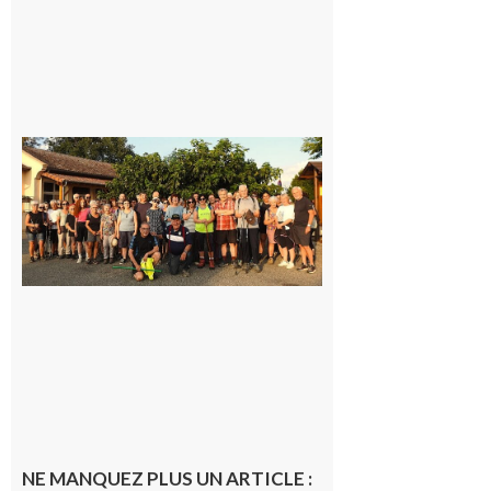
Saint-
Araille :
la
dernière
rando à
la
fraîche
de la
saison
était à
Cazac
8 août
2026
NE MANQUEZ PLUS UN ARTICLE :