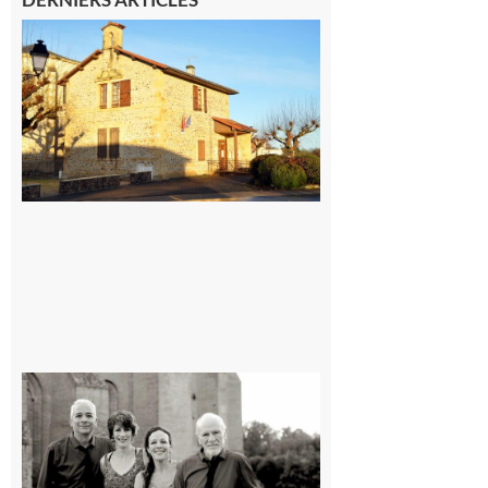
Franquevielle
: La fête au
village !
7 août 2026
Rieux-
Volvestre
« Canaletto »
en concert !
7 août 2026