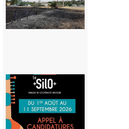
Volvestre : la
commune
appelle à la
vigilance face
au risque
d’incendie
8 août 2026
Aurignac
: La
Cafetière
participe
au projet
Musiques
actuelles
et Tiers-
lieux,
avec le