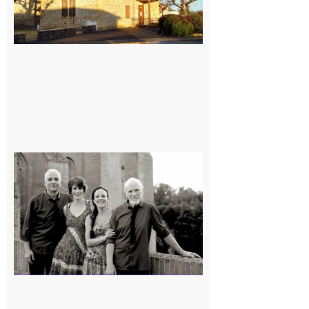
Rieux-
Volvestre
« Canaletto »
en concert !
7 août 2026