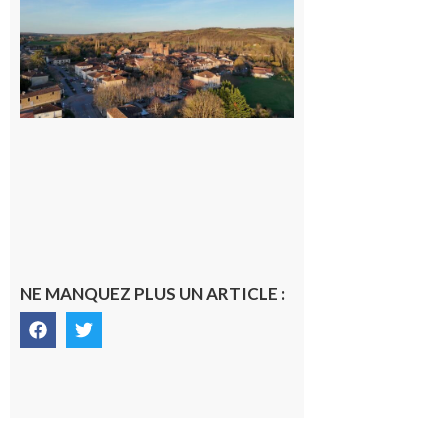
nouveau
médecin
généraliste
dans la cité
gersoise
6 août 2026
NE MANQUEZ PLUS UN ARTICLE :