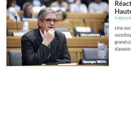
Réact
Haut
4 décem
Une soci
concitoy
grand co
d’avenir.