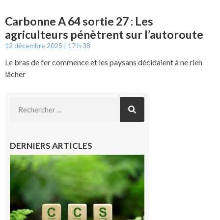
Carbonne A 64 sortie 27 : Les
agriculteurs pénètrent sur l’autoroute
12 décembre 2025
17 h 38
Le bras de fer commence et les paysans décidaient à ne rien
lâcher
DERNIERS ARTICLES
Comminges
et Piémont
Pyrénéen :
Consultation
publique sur
le projet de
stockage