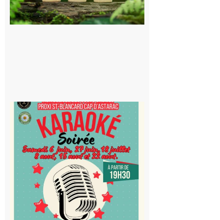
souterrain
de CO2
5 août 2026
Saint-
Blancard
Cap
d’Astarac
: Soirée
karaoké
au Proxi,
à vous le
micro !
5 août 2026