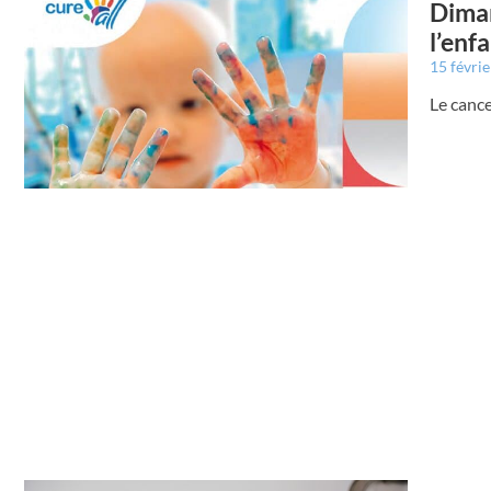
Diman
l’enf
15 févri
Le cance