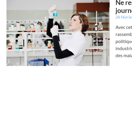
Ne re
journ
26 févri
Avec cet
rassembl
politiqu
industri
des mal