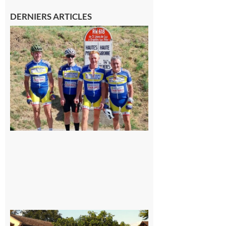
DERNIERS ARTICLES
Montréjeau
: Les sorties
du
Montréjeau
cyclo club
8 août 2026
Saint-
Araille :