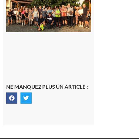
la
dernière
rando à
la
fraîche
de la
saison
était à
Cazac
8 août
2026
NE MANQUEZ PLUS UN ARTICLE :