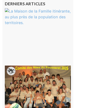
DERNIERS ARTICLES
Castelnau-
Magnoac :
La rentrée
scolaire ?
Même pas
peur, avec
la Maison
de la
Famille
itinérante
7 août 2026
Le
Fousseret :
la Fête de
la Saint-
Pierre est
terminée,
les Vikings
sont
rentrés