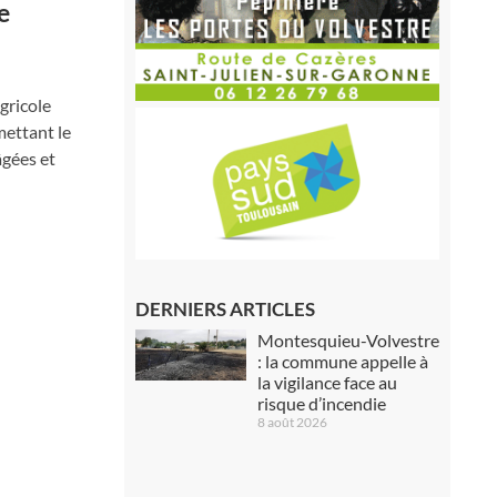
e
Agricole
mettant le
âgées et
DERNIERS ARTICLES
Montesquieu-Volvestre
: la commune appelle à
la vigilance face au
risque d’incendie
8 août 2026