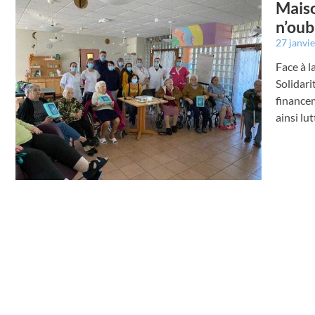
Maiso
n’oub
27 janvi
Face à l
Solidar
finance
ainsi lu