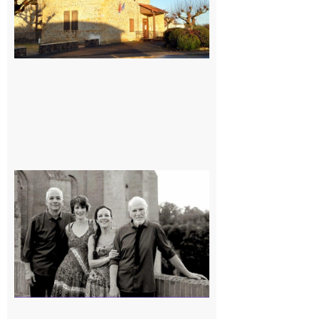
Rieux-
Volvestre
« Canaletto »
en concert !
7 août 2026