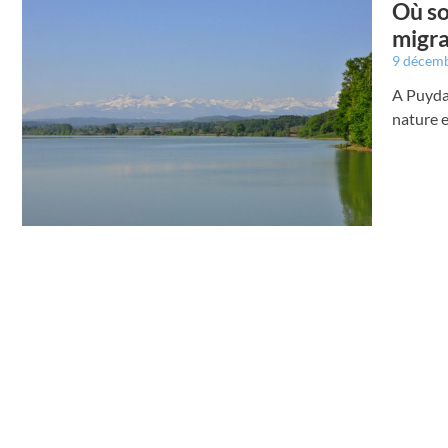
Où so
migra
9 décem
A Puyda
nature e