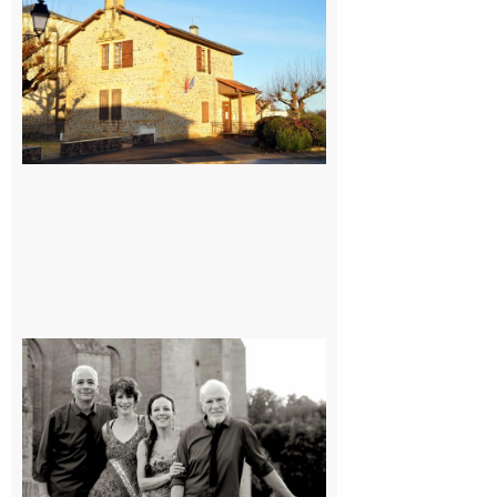
: La fête au
village !
7 août 2026
Rieux-
Volvestre
« Canaletto »
en concert !
7 août 2026