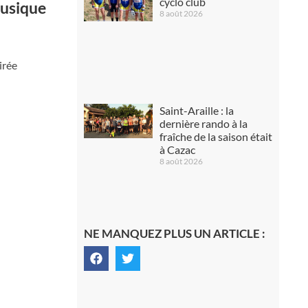
cyclo club
musique
8 août 2026
irée
Saint-Araille : la
dernière rando à la
fraîche de la saison était
à Cazac
8 août 2026
NE MANQUEZ PLUS UN ARTICLE :