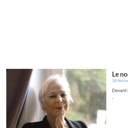
Le no
18 févri
Devant l
.