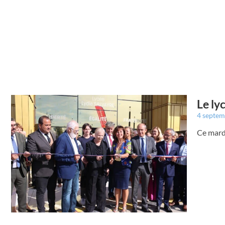
Le ly
4 septe
Ce mardi