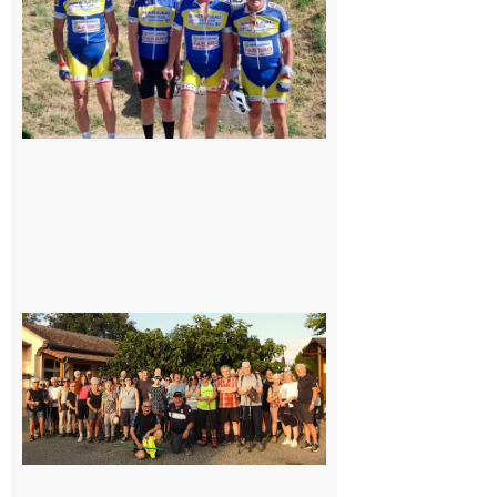
cyclo club
8 août 2026
Saint-
Araille :
la
dernière
rando à
la
fraîche
de la
saison