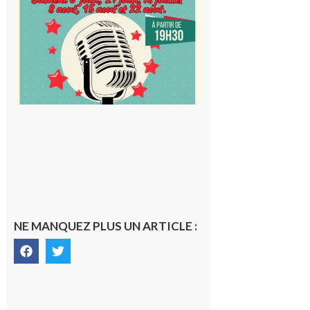
karaoké
au Proxi,
à vous le
micro !
5 août 2026
NE MANQUEZ PLUS UN ARTICLE :