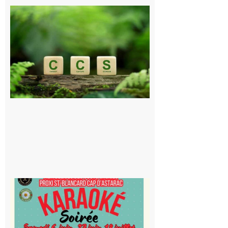
Comminges
et Piémont
Pyrénéen :
Consultation
publique sur
le projet de
stockage
souterrain
de CO2
5 août 2026
Saint-
Blancard
Cap
d’Astarac
: Soirée