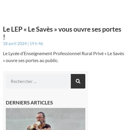
Le LEP « Le Savès » vous ouvre ses portes
!
18 avril 2024
19 h 46
Le Lycée d’Enseignement Professionnel Rural Privé « Le Savès
» ouvre ses portes au public.
DERNIERS ARTICLES
Aurignac :
Flûtes
ancestrales
et