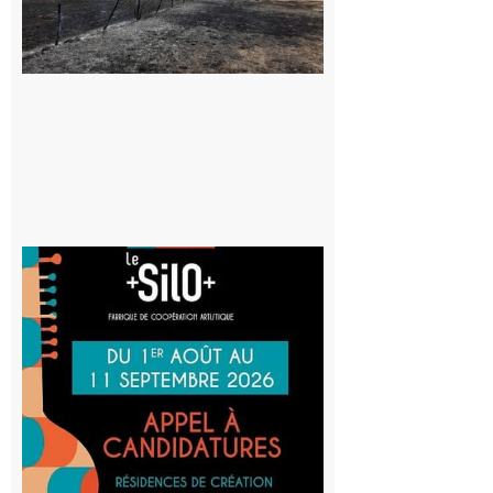
appelle à la
vigilance face
au risque
d’incendie
8 août 2026
Aurignac
: La
Cafetière
participe
au projet
Musiques
actuelles
et Tiers-
lieux,
avec le
SilO
8 août 2026