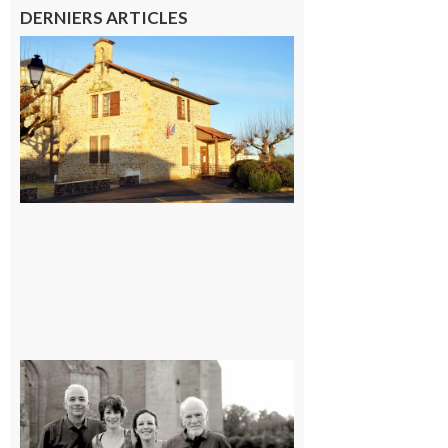
DERNIERS ARTICLES
Franquevielle
: La fête au
village !
7 août 2026
Rieux-
Volvestre
« Canaletto »
en concert !
7 août 2026