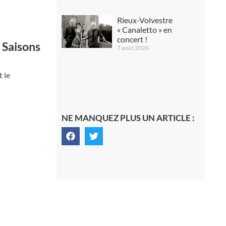
Rieux-Volvestre
« Canaletto » en
concert !
e Saisons
7 août 2026
 le
NE MANQUEZ PLUS UN ARTICLE :