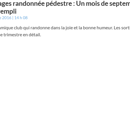
ges randonnée pédestre : Un mois de septe
rempli
e 2016
14 h 08
ique club qui randonne dans la joie et la bonne humeur. Les sort
e trimestre en détail.