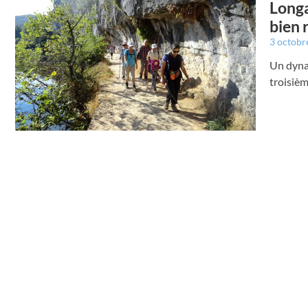
Longa
bien 
3 octobr
Un dynam
troisièm