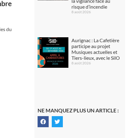
la vigilance face au
mbre
risque d’incendie
8 août 2026
ies du
Aurignac : La Cafetière
participe au projet
Musiques actuelles et
Tiers-lieux, avec le SilO
8 août 2026
NE MANQUEZ PLUS UN ARTICLE :