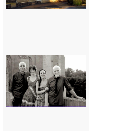
Rieux-
Volvestre
« Canaletto »
en concert !
7 août 2026