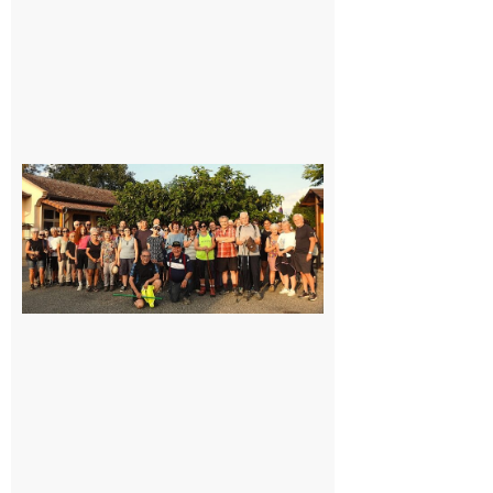
Saint-
Araille :
la
dernière
rando à
la
fraîche
de la
saison
était à
Cazac
8 août
2026