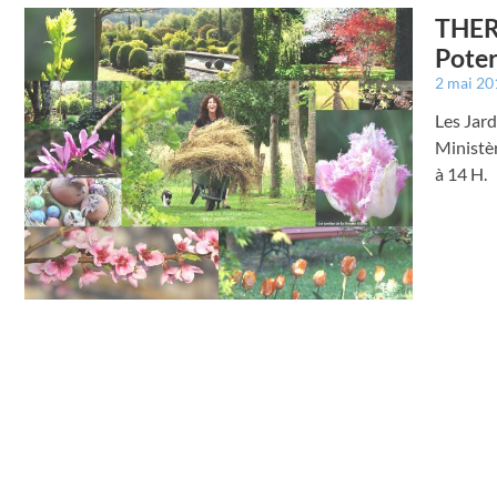
THER
Poter
2 mai 2
Les Jard
Ministèr
à 14 H.