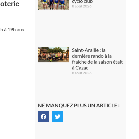
cyclo club
Poterie
8 août 2026
0h à 19h aux
Saint-Araille : la
dernière rando à la
fraîche de la saison était
à Cazac
8 août 2026
NE MANQUEZ PLUS UN ARTICLE :