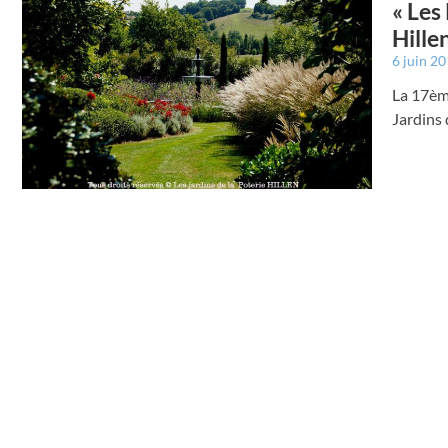
« Les
Hille
6 juin 2
La 17ème
Jardins 