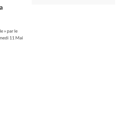
a
e » par le
amedi 11 Mai