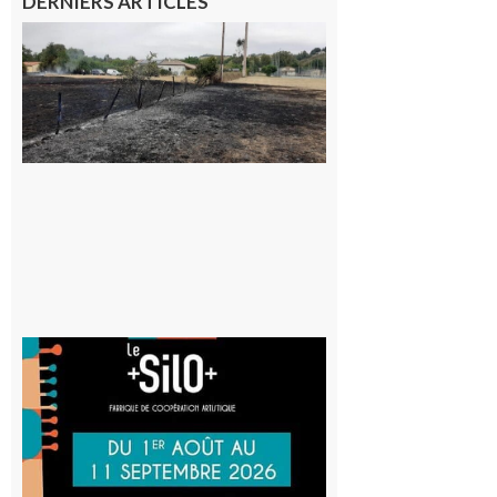
DERNIERS ARTICLES
Montesquieu-
Volvestre : la
commune
appelle à la
vigilance face
au risque
d’incendie
8 août 2026
Aurignac
: La
Cafetière
participe
au projet
Musiques
actuelles
et Tiers-