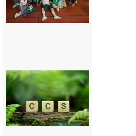
exceptionnel
6 août 2026
Comminges
et Piémont
Pyrénéen :
Consultation
publique sur
le projet de
stockage
souterrain
de CO2
5 août 2026